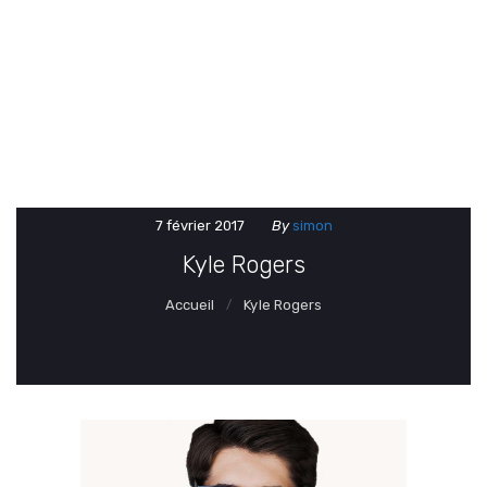
ACCUEIL
MIROIR ET VERRE CONCEPT
À PROPOS
SERVICES
RÉALISATIONS
NOUS JOINDRE
7 février 2017
By
simon
Kyle Rogers
Accueil
Kyle Rogers